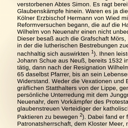
verstorbenen Abtes Simon. Es ragt bereits
Glaubenskämpfe hinein. Waren es ja die
Kölner Erzbischof Hermann von Wied mit
Reformversuchen begann, die auf die H
Wilhelm von Neuenahr einen nicht unbed
Dieser besaß auch die Grafschaft Mörs, 
in der die lutherischen Bestrebungen zu
1
nachhaltig sich auswirkten
). Ihnen lei
Johann Schue aus Neuß, bereits 1532 in 
tätig, dann nach der Resignation Wilhe
65 daselbst Pfarrer, bis an sein Leben
Widerstand. Weder die Vexationen und
gräflichen Statthalters von der Lippe, g
persönliche Unterredung mit dem Jung
Neuenahr, dem Vorkämpfer des Protest
glaubenstreuen Verteidiger der katholis
2
Paktieren zu bewegen
). Dabei fand er 
Patronatsherrschaft, dem Kloster Meer,