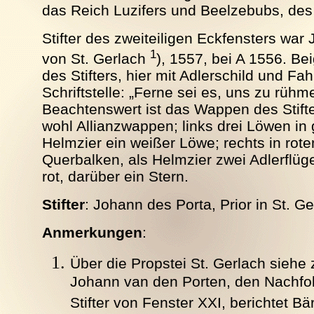
das Reich Luzifers und Beelzebubs, des 
Stifter des zweiteiligen Eckfensters war
1
von St. Gerlach
), 1557, bei A 1556. B
des Stifters, hier mit Adlerschild und Fa
Schriftstelle: „Ferne sei es, uns zu rühme
Beachtenswert ist das Wappen des Stift
wohl Allianzwappen; links drei Löwen in
Helmzier ein weißer Löwe; rechts in rote
Querbalken, als Helmzier zwei Adlerflüge
rot, darüber ein Stern.
Stifter
: Johann des Porta, Prior in St. Ger
Anmerkungen
:
Über die Propstei St. Gerlach siehe 
Johann van den Porten, den Nachfolg
Stifter von Fenster XXI, berichtet Bä