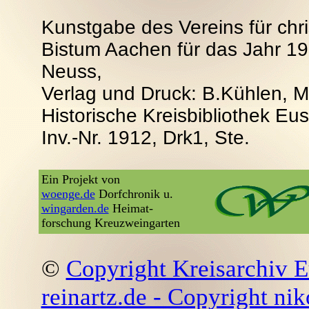
Kunstgabe des Vereins für chri
Bistum Aachen für das Jahr 1
Neuss,
Verlag und Druck: B.Kühlen, 
Historische Kreisbibliothek E
Inv.-Nr. 1912, Drk1, Ste.
Ein Projekt von
woenge.de
Dorfchronik u.
wingarden.de
Heimat-
forschung Kreuzweingarten
©
Copyright Kreisarchiv E
reinartz.de - Copyright nik