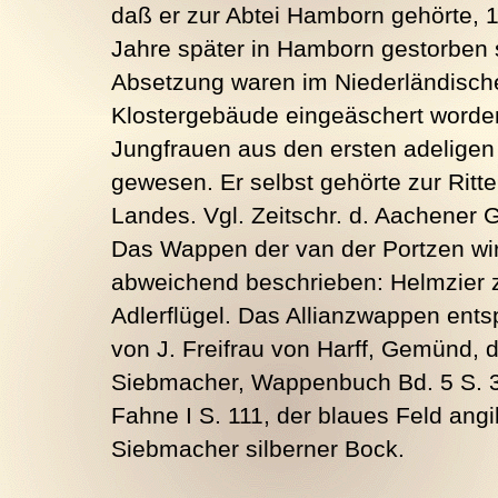
daß er zur Abtei Hamborn gehörte, 
Jahre später in Hamborn gestorben s
Absetzung waren im Niederländische
Klostergebäude eingeäschert worden
Jungfrauen aus den ersten adeligen 
gewesen. Er selbst gehörte zur Ritt
Landes. Vgl. Zeitschr. d. Aachener 
Das Wappen der van der Portzen wi
abweichend beschrieben: Helmzier z
Adlerflügel. Das Allianzwappen entspr
von J. Freifrau von Harff, Gemünd, 
Siebmacher, Wappenbuch Bd. 5 S. 
Fahne I S. 111, der blaues Feld angi
Siebmacher silberner Bock.